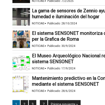
·
NOTICIAS
Publicado:
7/2/2025
La gama de sensores de Zennio ayud
humedad e iluminación del hogar
·
NOTICIAS
Publicado:
28/10/2024
El sistema SENSONET monitoriza do
per la Grafica de Roma
·
NOTICIAS
Publicado:
30/9/2024
El Museo Arqueológico Nacional re
sistema SENSONET
·
NOTICIAS
Publicado:
17/9/2024
Mantenimiento predictivo en la Con
mediante el sistema SENSONET
·
NOTICIAS
Publicado:
28/6/2024
1
2
3
…
7
Página siguiente »