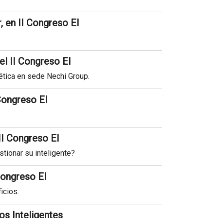
 en II Congreso EI
el II Congreso EI
ética en sede Nechi Group.
Congreso EI
II Congreso EI
stionar su inteligente?
 Congreso EI
icios.
os Inteligentes