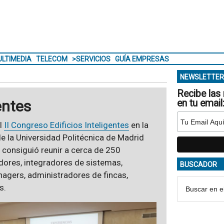
LTIMEDIA
TELECOM
>SERVICIOS
GUÍA EMPRESAS
NEWSLETTER
Recibe las 
entes
en tu email
el
II Congreso Edificios Inteligentes
en la
de la Universidad Politécnica de Madrid
consiguió reunir a cerca de 250
dores, integradores de sistemas,
BUSCADOR
anagers, administradores de fincas,
s.