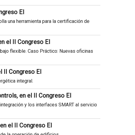
ongreso EI
la una herramienta para la certificación de
n el II Congreso EI
abajo flexible. Caso Práctico: Nuevas oficinas
l II Congreso EI
rgética integral.
trols, en el II Congreso EI
ntegración y los interfaces SMART al servicio
en el II Congreso EI
de la operación de edificios.