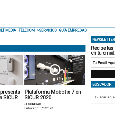
LTIMEDIA
TELECOM
>SERVICIOS
GUÍA EMPRESAS
NEWSLETTER
Recibe las 
en tu email
BUSCADOR
 presenta
Plataforma Mobotix 7 en
n SICUR
SICUR 2020
SEGURIDAD
Publicado:
5/3/2020