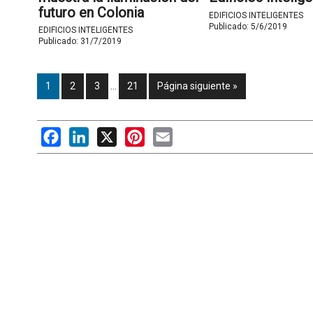
futuro en Colonia
EDIFICIOS INTELIGENTES
Publicado:
5/6/2019
EDIFICIOS INTELIGENTES
Publicado:
31/7/2019
1
2
3
…
21
Página siguiente »
Facebook
LinkedIn
X
Pinterest
Email