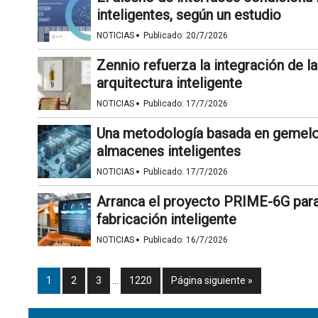
inteligentes, según un estudio
·
NOTICIAS
Publicado:
20/7/2026
Zennio refuerza la integración de 
arquitectura inteligente
·
NOTICIAS
Publicado:
17/7/2026
Una metodología basada en gemelos 
almacenes inteligentes
·
NOTICIAS
Publicado:
17/7/2026
Arranca el proyecto PRIME-6G para i
fabricación inteligente
·
NOTICIAS
Publicado:
16/7/2026
1
2
3
…
1220
Página siguiente »