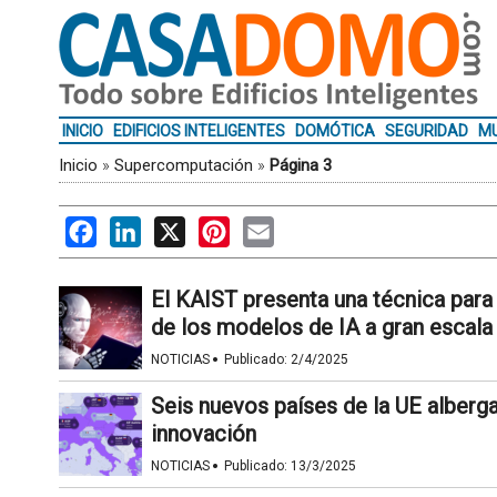
INICIO
EDIFICIOS INTELIGENTES
DOMÓTICA
SEGURIDAD
MU
Inicio
»
Supercomputación
»
Página 3
Facebook
LinkedIn
X
Pinterest
Email
El KAIST presenta una técnica para
de los modelos de IA a gran escala
·
NOTICIAS
Publicado:
2/4/2025
Seis nuevos países de la UE alberga
innovación
·
NOTICIAS
Publicado:
13/3/2025