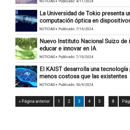
·
NOTICIAS
Publicado:
4/11/2024
La Universidad de Tokio presenta un
computación óptica en dispositivo
·
NOTICIAS
Publicado:
7/10/2024
Nuevo Instituto Nacional Suizo de int
educar e innovar en IA
·
NOTICIAS
Publicado:
7/10/2024
El KAIST desarrolla una tecnología
menos costosa que las existentes
·
NOTICIAS
Publicado:
30/9/2024
« Página anterior
1
2
3
4
5
…
8
Pági