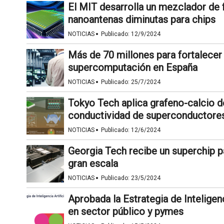
El MIT desarrolla un mezclador de 
nanoantenas diminutas para chips
·
NOTICIAS
Publicado:
12/9/2024
Más de 70 millones para fortalecer l
supercomputación en España
·
NOTICIAS
Publicado:
25/7/2024
Tokyo Tech aplica grafeno-calcio de
conductividad de superconductore
·
NOTICIAS
Publicado:
12/6/2024
Georgia Tech recibe un superchip pa
gran escala
·
NOTICIAS
Publicado:
23/5/2024
Aprobada la Estrategia de Inteligenc
en sector público y pymes