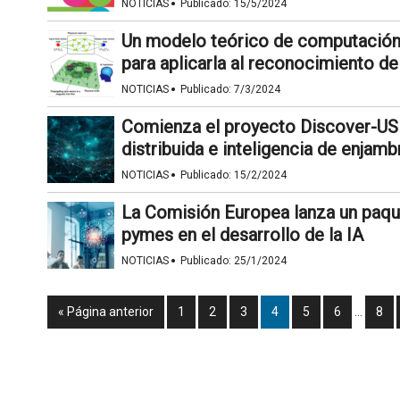
·
NOTICIAS
Publicado:
15/5/2024
Un modelo teórico de computación u
para aplicarla al reconocimiento d
·
NOTICIAS
Publicado:
7/3/2024
Comienza el proyecto Discover-US 
distribuida e inteligencia de enjamb
·
NOTICIAS
Publicado:
15/2/2024
La Comisión Europea lanza un paqu
pymes en el desarrollo de la IA
·
NOTICIAS
Publicado:
25/1/2024
« Página anterior
1
2
3
4
5
6
…
8