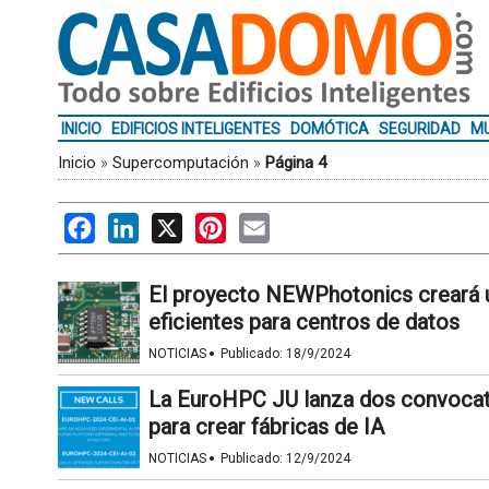
INICIO
EDIFICIOS INTELIGENTES
DOMÓTICA
SEGURIDAD
MU
Inicio
»
Supercomputación
»
Página 4
Facebook
LinkedIn
X
Pinterest
Email
El proyecto NEWPhotonics creará u
eficientes para centros de datos
·
NOTICIAS
Publicado:
18/9/2024
La EuroHPC JU lanza dos convocato
para crear fábricas de IA
·
NOTICIAS
Publicado:
12/9/2024