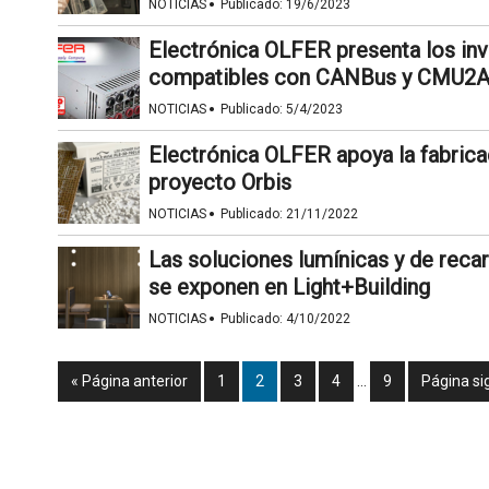
·
NOTICIAS
Publicado:
19/6/2023
Electrónica OLFER presenta los inv
compatibles con CANBus y CMU2
·
NOTICIAS
Publicado:
5/4/2023
Electrónica OLFER apoya la fabrica
proyecto Orbis
·
NOTICIAS
Publicado:
21/11/2022
Las soluciones lumínicas y de reca
se exponen en Light+Building
·
NOTICIAS
Publicado:
4/10/2022
« Página anterior
1
2
3
4
…
9
Página si