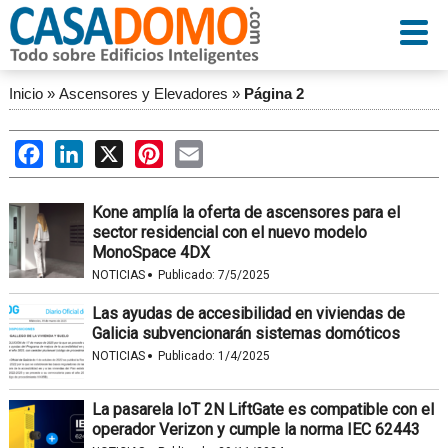
Inicio
»
Ascensores y Elevadores
»
Página 2
Facebook
LinkedIn
X
Pinterest
Email
Kone amplía la oferta de ascensores para el
sector residencial con el nuevo modelo
MonoSpace 4DX
·
NOTICIAS
Publicado:
7/5/2025
Las ayudas de accesibilidad en viviendas de
Galicia subvencionarán sistemas domóticos
·
NOTICIAS
Publicado:
1/4/2025
La pasarela IoT 2N LiftGate es compatible con el
operador Verizon y cumple la norma IEC 62443