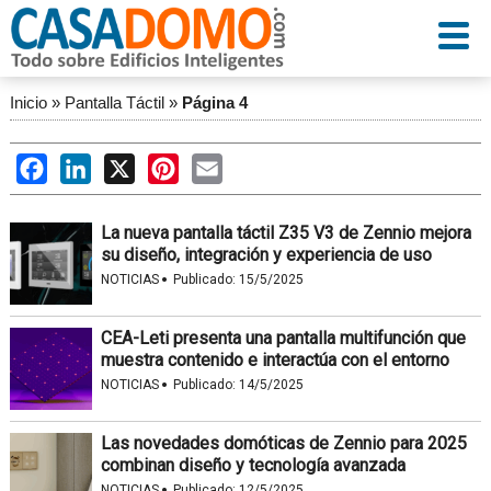
Inicio
»
Pantalla Táctil
»
Página 4
Facebook
LinkedIn
X
Pinterest
Email
La nueva pantalla táctil Z35 V3 de Zennio mejora
su diseño, integración y experiencia de uso
·
NOTICIAS
Publicado:
15/5/2025
CEA-Leti presenta una pantalla multifunción que
muestra contenido e interactúa con el entorno
·
NOTICIAS
Publicado:
14/5/2025
Las novedades domóticas de Zennio para 2025
combinan diseño y tecnología avanzada
·
NOTICIAS
Publicado:
12/5/2025