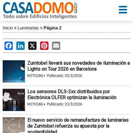
Inicio
»
Luminarias
»
Página 2
Facebook
LinkedIn
X
Pinterest
Email
Zumtobel llevará sus novedades de iluminación a
Lights on Tour 2026 en Barcelona
·
NOTICIAS
Publicado:
25/3/2026
Los sensores DLS-2xx distribuidos por
Electrónica OLFER optimizan la iluminación
·
NOTICIAS
Publicado:
23/3/2026
El nuevo servicio de remanufactura de luminarias
de Zumtobel refuerza su apuesta por la
sostenibilidad