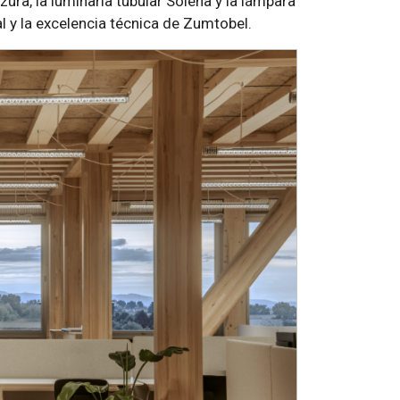
zura, la luminaria tubular Solena y la lámpara
l y la excelencia técnica de Zumtobel.