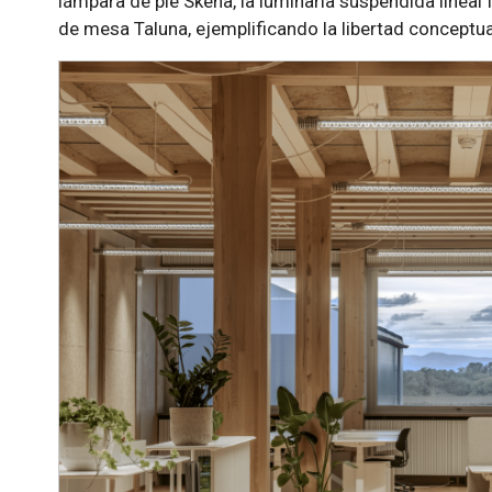
lámpara de pie Skena, la luminaria suspendida lineal I
de mesa Taluna, ejemplificando la libertad conceptua