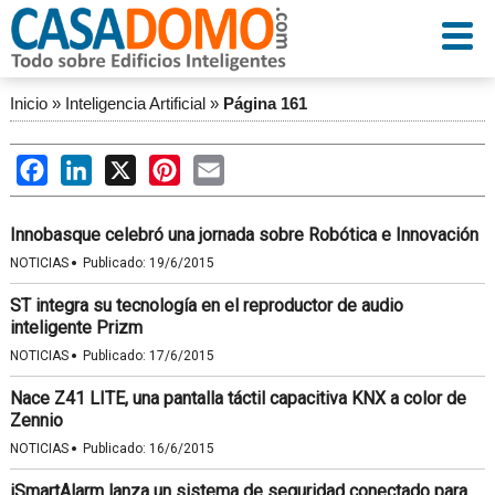
Inicio
»
Inteligencia Artificial
»
Página 161
Facebook
LinkedIn
X
Pinterest
Email
Innobasque celebró una jornada sobre Robótica e Innovación
·
NOTICIAS
Publicado:
19/6/2015
ST integra su tecnología en el reproductor de audio
inteligente Prizm
·
NOTICIAS
Publicado:
17/6/2015
Nace Z41 LITE, una pantalla táctil capacitiva KNX a color de
Zennio
·
NOTICIAS
Publicado:
16/6/2015
iSmartAlarm lanza un sistema de seguridad conectado para