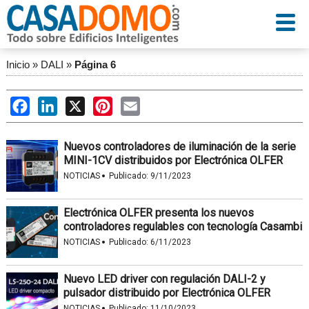
Inicio
»
DALI
»
Página 6
Facebook
LinkedIn
X
Pinterest
Email
Nuevos controladores de iluminación de la serie
MINI-1CV distribuidos por Electrónica OLFER
·
NOTICIAS
Publicado:
9/11/2023
Electrónica OLFER presenta los nuevos
controladores regulables con tecnología Casambi
·
NOTICIAS
Publicado:
6/11/2023
Nuevo LED driver con regulación DALI-2 y
pulsador distribuido por Electrónica OLFER
·
NOTICIAS
Publicado:
11/10/2023