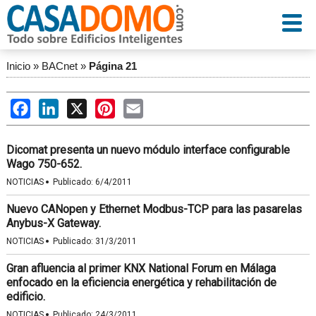
Inicio
»
BACnet
»
Página 21
Facebook
LinkedIn
X
Pinterest
Email
Dicomat presenta un nuevo módulo interface configurable
Wago 750-652.
·
NOTICIAS
Publicado:
6/4/2011
Nuevo CANopen y Ethernet Modbus-TCP para las pasarelas
Anybus-X Gateway.
·
NOTICIAS
Publicado:
31/3/2011
Gran afluencia al primer KNX National Forum en Málaga
enfocado en la eficiencia energética y rehabilitación de
edificio.
·
NOTICIAS
Publicado:
24/3/2011