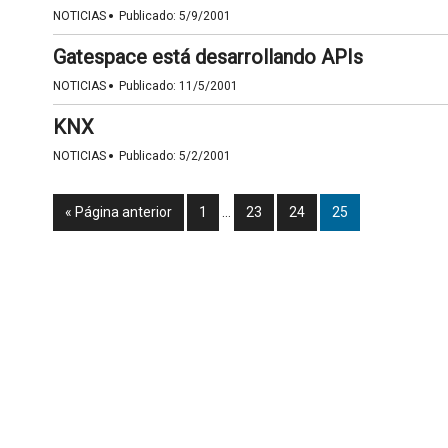
·
NOTICIAS
Publicado:
5/9/2001
Gatespace está desarrollando APIs
·
NOTICIAS
Publicado:
11/5/2001
KNX
·
NOTICIAS
Publicado:
5/2/2001
« Página anterior
1
…
23
24
25