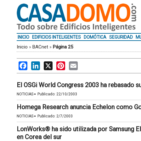
INICIO
EDIFICIOS INTELIGENTES
DOMÓTICA
SEGURIDAD
MU
Inicio
»
BACnet
»
Página 25
Facebook
LinkedIn
X
Pinterest
Email
El OSGi World Congress 2003 ha rebasado su
·
NOTICIAS
Publicado:
22/10/2003
Homega Research anuncia Echelon como G
·
NOTICIAS
Publicado:
2/7/2003
LonWorks® ha sido utilizada por Samsung Ele
en Corea del sur