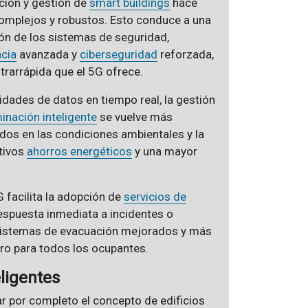
cción y gestión de
smart buildings
hace
mplejos y robustos. Esto conduce a una
ión de los sistemas de seguridad,
ncia
avanzada y
ciberseguridad
reforzada,
trarrápida que el 5G ofrece.
dades de datos en tiempo real, la gestión
minación inteligente
se vuelve más
ados en las condiciones ambientales y la
ativos
ahorros energéticos
y una mayor
 facilita la adopción de
servicios de
respuesta inmediata a incidentes o
 sistemas de evacuación mejorados y más
ro para todos los ocupantes.
eligentes
ar por completo el concepto de edificios