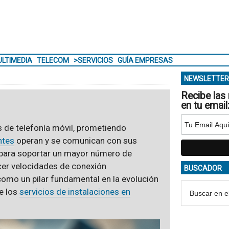
LTIMEDIA
TELECOM
>SERVICIOS
GUÍA EMPRESAS
NEWSLETTER
Recibe las 
en tu email
s de telefonía móvil, prometiendo
ntes
operan y se comunican con sus
 para soportar un mayor número de
cer velocidades de conexión
BUSCADOR
como un pilar fundamental en la evolución
e los
servicios de instalaciones en