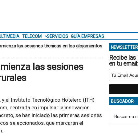
LTIMEDIA
TELECOM
>SERVICIOS
GUÍA EMPRESAS
mienza las sesiones técnicas en los alojamientos
NEWSLETTER
Recibe las 
en tu email
omienza las sesiones
rurales
 y el Instituto Tecnológico Hotelero (ITH)
BUSCADOR
oom, centrada en impulsar la innovación
ncreto, se han iniciado las primeras sesiones
ticos seleccionados, que marcarán el
n.