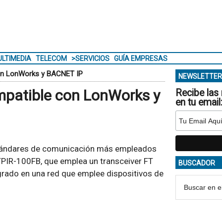
LTIMEDIA
TELECOM
>SERVICIOS
GUÍA EMPRESAS
con LonWorks y BACNET IP
NEWSLETTER
mpatible con LonWorks y
Recibe las 
en tu email
stándares de comunicación más empleados
TPIR-100FB, que emplea un transceiver FT
BUSCADOR
grado en una red que emplee dispositivos de