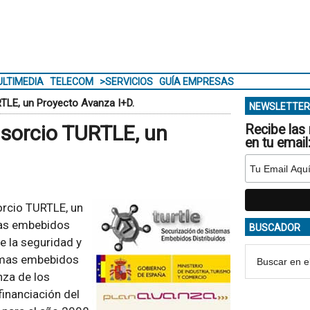
LTIMEDIA
TELECOM
>SERVICIOS
GUÍA EMPRESAS
TLE, un Proyecto Avanza I+D.
NEWSLETTER
nsorcio TURTLE, un
Recibe las 
en tu email
orcio TURTLE, un
mas embebidos
BUSCADOR
e la seguridad y
temas embebidos
nza de los
financiación del