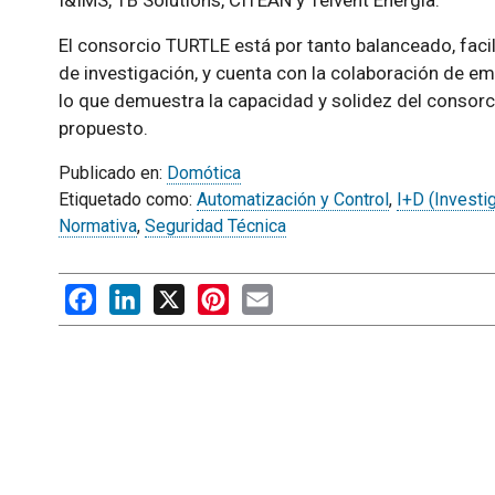
I&IMS, TB Solutions, CITEAN y Telvent Energia.
El consorcio TURTLE está por tanto balanceado, faci
de investigación, y cuenta con la colaboración de e
lo que demuestra la capacidad y solidez del consorc
propuesto.
Publicado en:
Domótica
Etiquetado como:
Automatización y Control
,
I+D (Investi
Normativa
,
Seguridad Técnica
Facebook
LinkedIn
X
Pinterest
Email