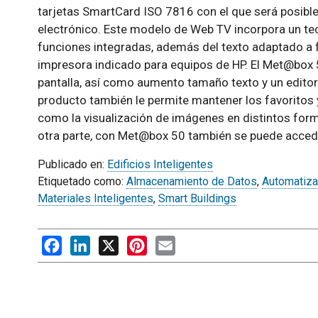
tarjetas SmartCard ISO 7816 con el que será posibl
electrónico. Este modelo de Web TV incorpora un tec
funciones integradas, además del texto adaptado a f
impresora indicado para equipos de HP. El Met@bo
pantalla, así como aumento tamaño texto y un editor 
producto también le permite mantener los favoritos y
como la visualización de imágenes en distintos for
otra parte, con Met@box 50 también se puede accede
Publicado en:
Edificios Inteligentes
Etiquetado como:
Almacenamiento de Datos
,
Automatiza
Materiales Inteligentes
,
Smart Buildings
Facebook
LinkedIn
X
Pinterest
Email