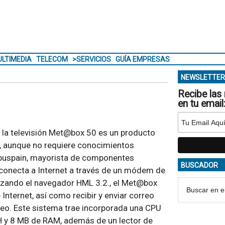
LTIMEDIA
TELECOM
>SERVICIOS
GUÍA EMPRESAS
NEWSLETTER
Recibe las 
en tu email
e la televisión Met@box 50 es un producto
ón, aunque no requiere conocimientos
ompuspain, mayorista de componentes
BUSCADOR
e conecta a Internet a través de un módem de
ilizando el navegador HML 3.2., el Met@box
Internet, así como recibir y enviar correo
rreo. Este sistema trae incorporada una CPU
y 8 MB de RAM, además de un lector de