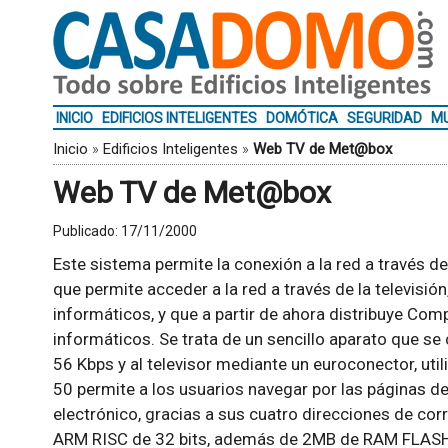
INICIO
EDIFICIOS INTELIGENTES
DOMÓTICA
SEGURIDAD
MU
Inicio
»
Edificios Inteligentes
»
Web TV de Met@box
Web TV de Met@box
Publicado:
17/11/2000
Este sistema permite la conexión a la red a través d
que permite acceder a la red a través de la televisi
informáticos, y que a partir de ahora distribuye C
informáticos. Se trata de un sencillo aparato que s
56 Kbps y al televisor mediante un euroconector, ut
50 permite a los usuarios navegar por las páginas de 
electrónico, gracias a sus cuatro direcciones de co
ARM RISC de 32 bits, además de 2MB de RAM FLASH 