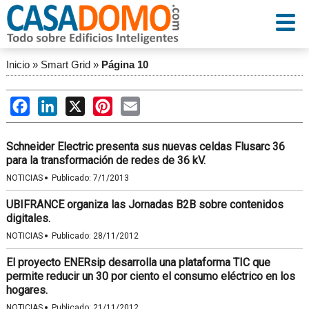
Inicio
»
Smart Grid
»
Página 10
Facebook
LinkedIn
X
Pinterest
Email
Schneider Electric presenta sus nuevas celdas Flusarc 36
para la transformación de redes de 36 kV.
·
NOTICIAS
Publicado:
7/1/2013
UBIFRANCE organiza las Jornadas B2B sobre contenidos
digitales.
·
NOTICIAS
Publicado:
28/11/2012
El proyecto ENERsip desarrolla una plataforma TIC que
permite reducir un 30 por ciento el consumo eléctrico en los
hogares.
·
NOTICIAS
Publicado:
21/11/2012