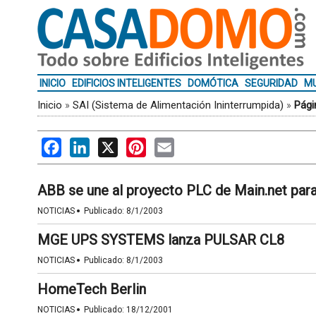
INICIO
EDIFICIOS INTELIGENTES
DOMÓTICA
SEGURIDAD
MU
Inicio
»
SAI (Sistema de Alimentación Ininterrumpida)
»
Pági
Facebook
LinkedIn
X
Pinterest
Email
ABB se une al proyecto PLC de Main.net para
·
NOTICIAS
Publicado:
8/1/2003
MGE UPS SYSTEMS lanza PULSAR CL8
·
NOTICIAS
Publicado:
8/1/2003
HomeTech Berlin
·
NOTICIAS
Publicado:
18/12/2001