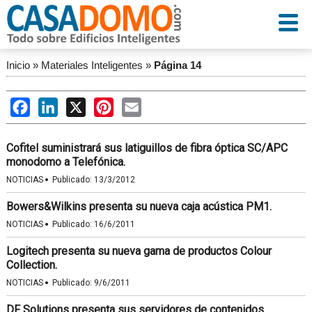
Inicio
»
Materiales Inteligentes
»
Página 14
Facebook
LinkedIn
X
Pinterest
Email
Cofitel suministrará sus latiguillos de fibra óptica SC/APC
monodomo a Telefónica.
·
NOTICIAS
Publicado:
13/3/2012
Bowers&Wilkins presenta su nueva caja acústica PM1.
·
NOTICIAS
Publicado:
16/6/2011
Logitech presenta su nueva gama de productos Colour
Collection.
·
NOTICIAS
Publicado:
9/6/2011
DF Solutions presenta sus servidores de contenidos