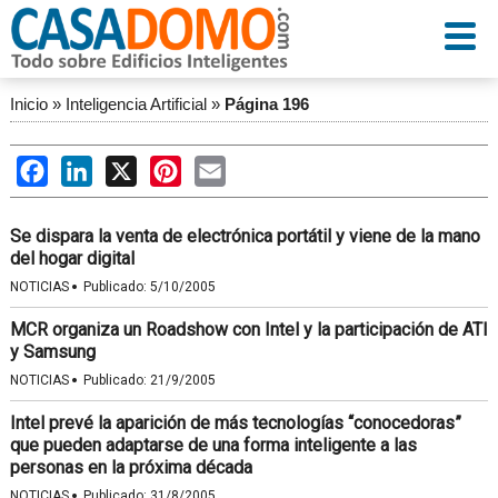
Inicio
»
Inteligencia Artificial
»
Página 196
Facebook
LinkedIn
X
Pinterest
Email
Se dispara la venta de electrónica portátil y viene de la mano
del hogar digital
·
NOTICIAS
Publicado:
5/10/2005
MCR organiza un Roadshow con Intel y la participación de ATI
y Samsung
·
NOTICIAS
Publicado:
21/9/2005
Intel prevé la aparición de más tecnologías “conocedoras”
que pueden adaptarse de una forma inteligente a las
personas en la próxima década
·
NOTICIAS
Publicado:
31/8/2005