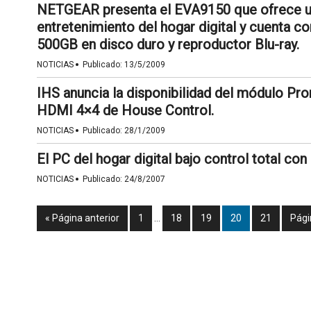
NETGEAR presenta el EVA9150 que ofrece una
entretenimiento del hogar digital y cuenta c
500GB en disco duro y reproductor Blu-ray.
·
NOTICIAS
Publicado:
13/5/2009
IHS anuncia la disponibilidad del módulo Pro
HDMI 4×4 de House Control.
·
NOTICIAS
Publicado:
28/1/2009
El PC del hogar digital bajo control total c
·
NOTICIAS
Publicado:
24/8/2007
« Página anterior
1
…
18
19
20
21
Pági