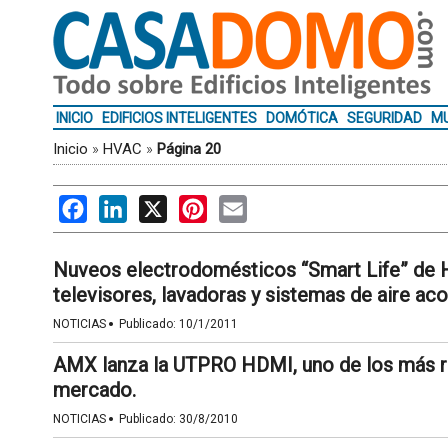
INICIO
EDIFICIOS INTELIGENTES
DOMÓTICA
SEGURIDAD
MU
Inicio
»
HVAC
»
Página 20
Facebook
LinkedIn
X
Pinterest
Email
Nuveos electrodomésticos “Smart Life” de Ha
televisores, lavadoras y sistemas de aire ac
·
NOTICIAS
Publicado:
10/1/2011
AMX lanza la UTPRO HDMI, uno de los más rá
mercado.
·
NOTICIAS
Publicado:
30/8/2010