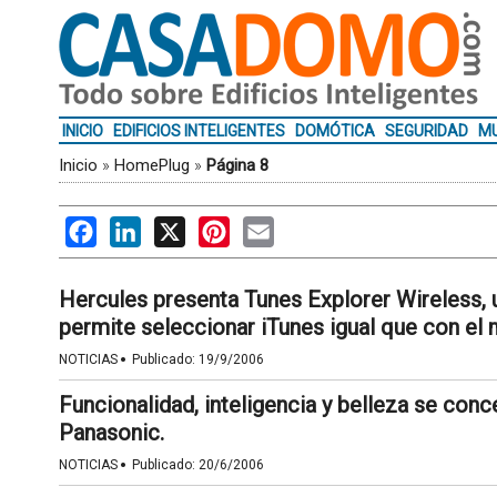
INICIO
EDIFICIOS INTELIGENTES
DOMÓTICA
SEGURIDAD
MU
Inicio
»
HomePlug
»
Página 8
Facebook
LinkedIn
X
Pinterest
Email
Hercules presenta Tunes Explorer Wireless, 
permite seleccionar iTunes igual que con el
·
NOTICIAS
Publicado:
19/9/2006
Funcionalidad, inteligencia y belleza se con
Panasonic.
·
NOTICIAS
Publicado:
20/6/2006