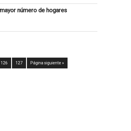
 mayor número de hogares
126
127
Página siguiente »