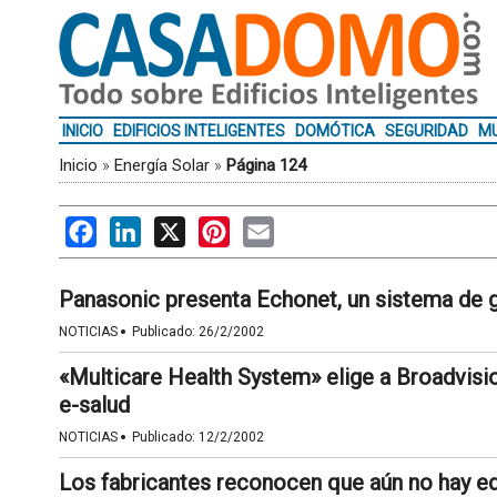
INICIO
EDIFICIOS INTELIGENTES
DOMÓTICA
SEGURIDAD
MU
Inicio
»
Energía Solar
»
Página 124
Facebook
LinkedIn
X
Pinterest
Email
Panasonic presenta Echonet, un sistema de g
·
NOTICIAS
Publicado:
26/2/2002
«Multicare Health System» elige a Broadvision
e-salud
·
NOTICIAS
Publicado:
12/2/2002
Los fabricantes reconocen que aún no hay equ