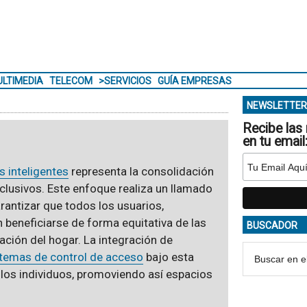
LTIMEDIA
TELECOM
>SERVICIOS
GUÍA EMPRESAS
NEWSLETTER
Recibe las 
en tu email
os inteligentes
representa la consolidación
nclusivos. Este enfoque realiza un llamado
rantizar que todos los usuarios,
 beneficiarse de forma equitativa de las
BUSCADOR
ación del hogar. La integración de
stemas de control de acceso
bajo esta
 los individuos, promoviendo así espacios