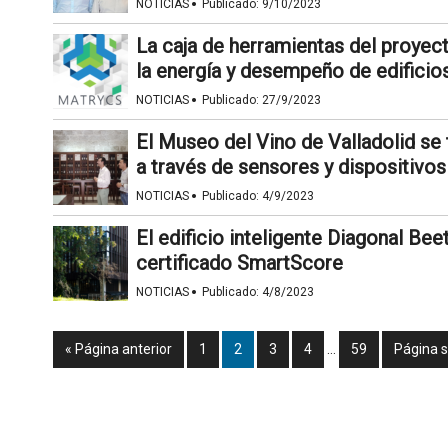
·
NOTICIAS
Publicado:
9/10/2023
La caja de herramientas del proyec
la energía y desempeño de edificio
·
NOTICIAS
Publicado:
27/9/2023
El Museo del Vino de Valladolid se 
a través de sensores y dispositivos
·
NOTICIAS
Publicado:
4/9/2023
El edificio inteligente Diagonal Be
certificado SmartScore
·
NOTICIAS
Publicado:
4/8/2023
« Página anterior
1
2
3
4
…
59
Página s