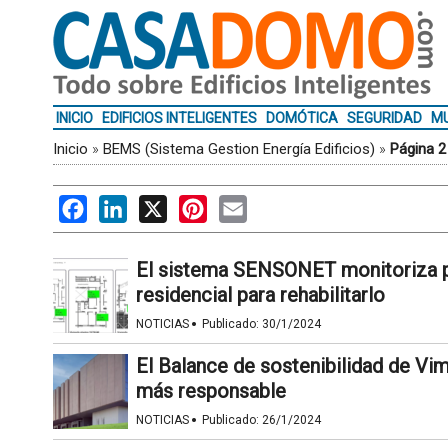
INICIO
EDIFICIOS INTELIGENTES
DOMÓTICA
SEGURIDAD
MU
Inicio
»
BEMS (Sistema Gestion Energía Edificios)
»
Página 2
Facebook
LinkedIn
X
Pinterest
Email
El sistema SENSONET monitoriza pa
residencial para rehabilitarlo
·
NOTICIAS
Publicado:
30/1/2024
El Balance de sostenibilidad de Vi
más responsable
·
NOTICIAS
Publicado:
26/1/2024