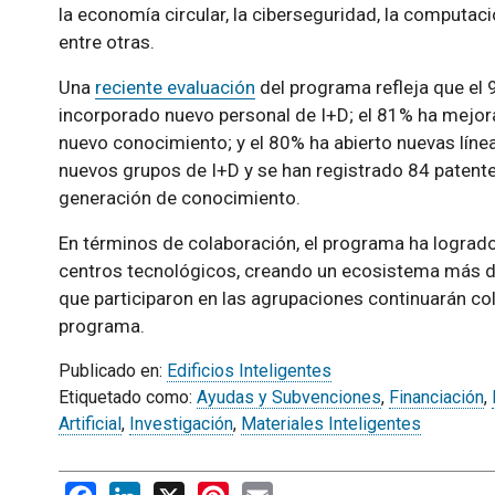
la economía circular, la ciberseguridad, la computaci
entre otras.
Una
reciente evaluación
del programa refleja que el 
incorporado nuevo personal de I+D; el 81% ha mejora
nuevo conocimiento; y el 80% ha abierto nuevas líne
nuevos grupos de I+D y se han registrado 84 patentes
generación de conocimiento.
En términos de colaboración, el programa ha logrado
centros tecnológicos, creando un ecosistema más di
que participaron en las agrupaciones continuarán co
programa.
Publicado en:
Edificios Inteligentes
Etiquetado como:
Ayudas y Subvenciones
,
Financiación
,
Artificial
,
Investigación
,
Materiales Inteligentes
Facebook
LinkedIn
X
Pinterest
Email