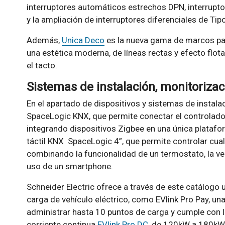
interruptores automáticos estrechos DPN, interrupt
y la ampliación de interruptores diferenciales de Tipo
Además,
Unica Deco
es la nueva gama de marcos pa
una estética moderna, de líneas rectas y efecto flot
el tacto.
Sistemas de instalación, monitorizac
En el apartado de dispositivos y sistemas de instalac
SpaceLogic KNX, que permite conectar el controlad
integrando dispositivos Zigbee en una única platafo
táctil KNX SpaceLogic 4”, que permite controlar cualq
combinando la funcionalidad de un termostato, la ver
uso de un smartphone.
Schneider Electric ofrece a través de este catálogo
carga de vehículo eléctrico, como EVlink Pro Pay, u
administrar hasta 10 puntos de carga y cumple con l
corriente continua
EVlink Pro DC
, de 120kW a 180kW,