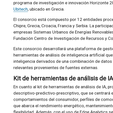
programa de investigación e innovación Horizonte 20
Ubitech
, ubicado en Grecia.
El consorcio está compuesto por 12 entidades proced
Chipre, Grecia, Croacia, Francia y Serbia. La partici
empresas Sistemas Urbanos de Energías Renovables y
Fundación Centro de Investigación de Recursos y C
Este consorcio desarrollará una plataforma de gestió
herramientas de análisis de inteligencia artificial qu
inteligencia derivados de una combinación de datos 
relevantes provenientes de fuentes externas.
Kit de herramientas de análisis de I
En cuanto al kit de herramientas de análisis de IA, p
descriptivo-predictivo-prescriptivo, que se centrará 
comportamientos del consumidor, perfiles de comodidad
que abarca el rendimiento energético, mantenimiento 
flexibilidad. Además, con el uso de Edge Analytics 