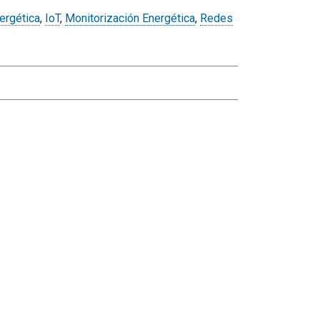
nergética
,
IoT
,
Monitorización Energética
,
Redes