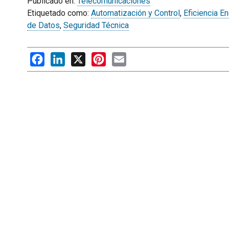
Publicado en:
Telecomunicaciones
Etiquetado como:
Automatización y Control
,
Eficiencia E
de Datos
,
Seguridad Técnica
Facebook
LinkedIn
X
Pinterest
Email