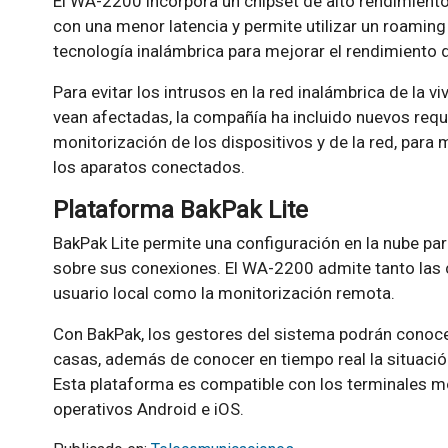
El WA-2200 incorpora un chipset de alto rendimient
con una menor latencia y permite utilizar un roamin
tecnología inalámbrica para mejorar el rendimiento 
Para evitar los intrusos en la red inalámbrica de la vi
vean afectadas, la compañía ha incluido nuevos requ
monitorización de los dispositivos y de la red, para
los aparatos conectados.
Plataforma BakPak Lite
BakPak Lite permite una configuración en la nube par
sobre sus conexiones. El WA-2200 admite tanto las c
usuario local como la monitorización remota.
Con BakPak, los gestores del sistema podrán conocer
casas, además de conocer en tiempo real la situación
Esta plataforma es compatible con los terminales m
operativos Android e iOS.