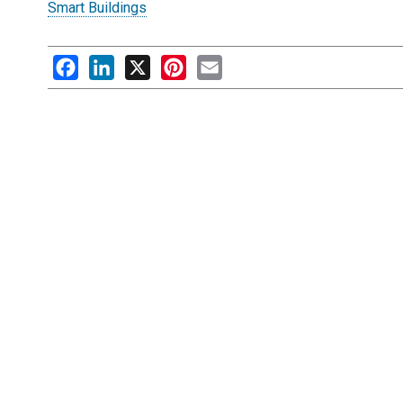
Smart Buildings
Facebook
LinkedIn
X
Pinterest
Email