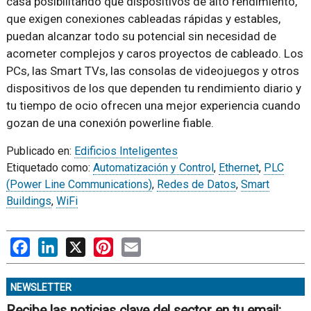
casa posibilitando que dispositivos de alto rendimiento,
que exigen conexiones cableadas rápidas y estables,
puedan alcanzar todo su potencial sin necesidad de
acometer complejos y caros proyectos de cableado. Los
PCs, las Smart TVs, las consolas de videojuegos y otros
dispositivos de los que dependen tu rendimiento diario y
tu tiempo de ocio ofrecen una mejor experiencia cuando
gozan de una conexión powerline fiable.
Publicado en:
Edificios Inteligentes
Etiquetado como:
Automatización y Control
,
Ethernet
,
PLC
(Power Line Communications)
,
Redes de Datos
,
Smart
Buildings
,
WiFi
Facebook
LinkedIn
X
Pinterest
Email
NEWSLETTER
Recibe las noticias clave del sector en tu email: