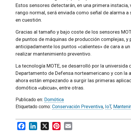
Estos sensores detectarán, en una primera instacia, 
rango normal, será enviada como señal de alarma a 
en cuestión.
Gracias al tamaño y bajo coste de los sensores MOT
de puntos de máquinas de producción complejas, y p
anticipadamente los puntos «calientes» de cara a un 
realizar mantenimiento preventivo.
La tecnología MOTE, se desarrolló por la universida 
Departamento de Defensa norteamericano y con la ayu
ahora están empezando a surgir las primeras aplicaci
domótica «ubicua», entre otras.
Publicado en:
Domótica
Etiquetado como:
Conservación Preventiva
,
IoT
,
Manteni
Facebook
LinkedIn
X
Pinterest
Email