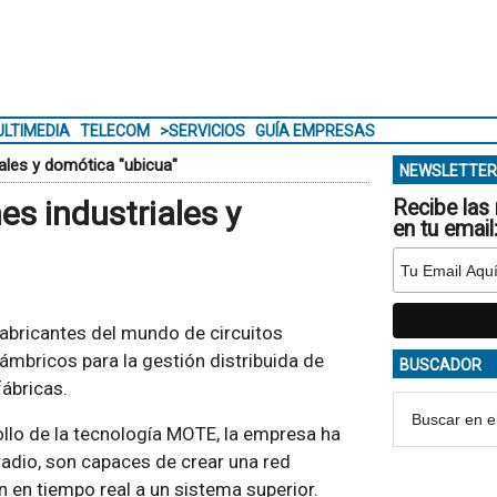
LTIMEDIA
TELECOM
>SERVICIOS
GUÍA EMPRESAS
ales y domótica "ubicua"
NEWSLETTER
s industriales y
Recibe las 
en tu email
abricantes del mundo de circuitos
lámbricos para la gestión distribuida de
BUSCADOR
fábricas.
ollo de la tecnología MOTE, la empresa ha
adio, son capaces de crear una red
n en tiempo real a un sistema superior.