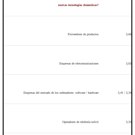
nuevas tecnologías domesticas?
Proveedores de productos
3,66
Empresas de telecomunicaciones
3,63
Empresas del mercado de los ordenadores: software / hardware
3,41 / 3,34
Operadores de telefonía móvil
3,33