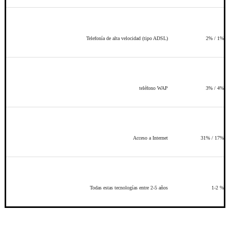
Telefonía de alta velocidad (tipo ADSL)
2% / 1%
teléfono WAP
3% / 4%
Acceso a Internet
31% / 17%
Todas estas tecnologías entre 2-5 años
1-2 %