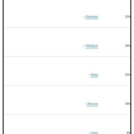
–
Electrolux
35%
–
Whirlpool
28%
–
Nokia
23%
–
Ericsson
18%
–
Cisco
4%