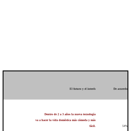
El futuro y el interés
De acuerdo
Dentro de 2 a 3 años la nueva tecnología
va a hacer la vida doméstica más cómoda y más
fácil.
54%