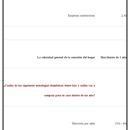
Empresas constructoras
2,45
La velocidad general de la conexión del hogar
Hoy/dentro de 1 año
¿Cuáles de las siguientes tecnologías domésticas tienes hoy y cuáles vas a
comprar para tu casa dentro de un año?
Televisión por cable
21% / 4%