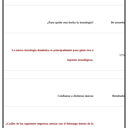
¿Para quién esta hecha la tecnología?
De acuerdo
La nueva tecnología doméstica es principalmente para gente rica o
52%
expertos tecnológicos.
Confianza a distintas marcas
Resultado
¿Cuáles de las siguientes empresas asocias con el liderazgo dentro de la