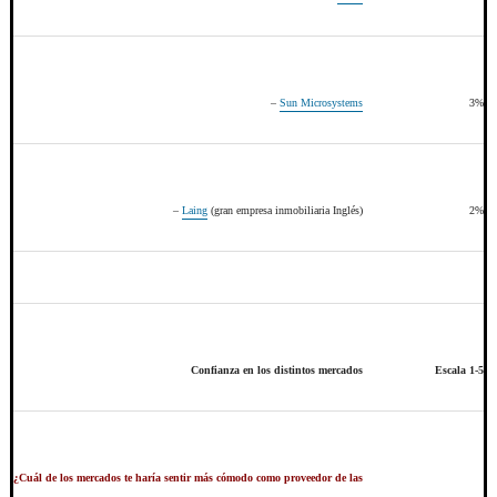
–
Sun Microsystems
3%
–
Laing
(gran empresa inmobiliaria Inglés)
2%
Confianza en los distintos mercados
Escala 1-5
¿Cuál de los mercados te haría sentir más cómodo como proveedor de las