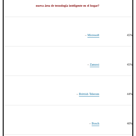
nueva área de tecnología inteligente en el hogar?
–
Microsoft
45%
–
Zanussi
45%
–
Brittish Telecom
44%
–
Bosch
40%