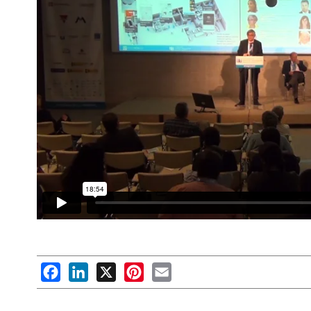
Facebook
LinkedIn
X
Pinterest
Email