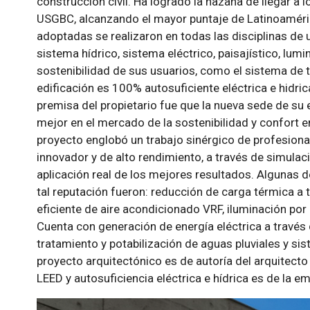
construcción civil. Ha logrado la hazaña de llegar a l
USGBC, alcanzando el mayor puntaje de Latinoaméric
adoptadas se realizaron en todas las disciplinas de 
sistema hídrico, sistema eléctrico, paisajístico, lum
sostenibilidad de sus usuarios, como el sistema de t
edificación es 100% autosuficiente eléctrica e hidrica
premisa del propietario fue que la nueva sede de su
mejor en el mercado de la sostenibilidad y confort en
proyecto englobó un trabajo sinérgico de profesiona
innovador y de alto rendimiento, a través de simula
aplicación real de los mejores resultados. Algunas 
tal reputación fueron: reducción de carga térmica a t
eficiente de aire acondicionado VRF, iluminación po
Cuenta con generación de energía eléctrica a través 
tratamiento y potabilización de aguas pluviales y sis
proyecto arquitectónico es de autoría del arquitecto
LEED y autosuficiencia eléctrica e hídrica es de la em