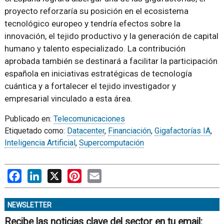
proyecto reforzaría su posición en el ecosistema
tecnológico europeo y tendría efectos sobre la
innovación, el tejido productivo y la generación de capital
humano y talento especializado. La contribución
aprobada también se destinará a facilitar la participación
española en iniciativas estratégicas de tecnología
cuántica y a fortalecer el tejido investigador y
empresarial vinculado a esta área.
Publicado en:
Telecomunicaciones
Etiquetado como:
Datacenter
,
Financiación
,
Gigafactorías IA
,
Inteligencia Artificial
,
Supercomputación
Facebook
LinkedIn
X
Pinterest
Email
NEWSLETTER
Recibe las noticias clave del sector en tu email: