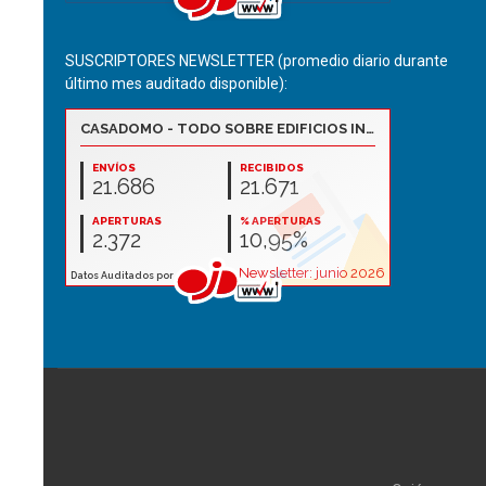
SUSCRIPTORES NEWSLETTER (promedio diario durante
último mes auditado disponible):