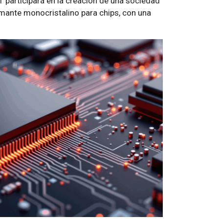
T participará en la creación de una sociedad
amante monocristalino para chips, con una