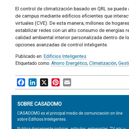
El control de climatización basado en QRL se puede ap
de campus mediante edificios eficientes que interact
virtuales (CVE). De esta manera, millones de hogar
estabilizar redes con un alto consumo de energías 
calidad ambiental interior personalizada dentro de 
opciones avanzadas de control inteligente.
Publicado en:
Edificios Inteligentes
Etiquetado como:
Ahorro Energético
,
Climatización
,
Gesti
Facebook
LinkedIn
X
Pinterest
Email
SOBRE CASADOMO
CASADOMO es el principal medio de comunicación on-line
sobre Edificios Inteligentes.
Publica diariamente noticias, artículos, entrevistas, TV, etc. y