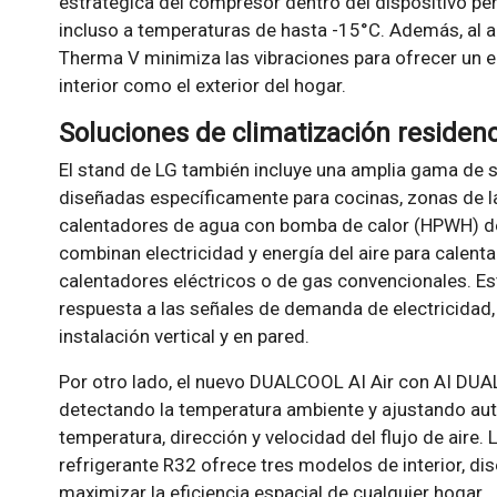
estratégica del compresor dentro del dispositivo pe
incluso a temperaturas de hasta -15°C. Además, al a
Therma V minimiza las vibraciones para ofrecer un en
interior como el exterior del hogar.
Soluciones de climatización residenc
El stand de LG también incluye una amplia gama de s
diseñadas específicamente para cocinas, zonas de l
calentadores de agua con bomba de calor (HPWH) de 
combinan electricidad y energía del aire para calent
calentadores eléctricos o de gas convencionales. E
respuesta a las señales de demanda de electricidad,
instalación vertical y en pared.
Por otro lado, el nuevo DUALCOOL AI Air con AI DUAL
detectando la temperatura ambiente y ajustando au
temperatura, dirección y velocidad del flujo de air
refrigerante R32 ofrece tres modelos de interior, dis
maximizar la eficiencia espacial de cualquier hogar.