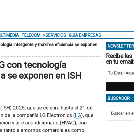
LTIMEDIA
TELECOM
>SERVICIOS
GUÍA EMPRESAS
ogía inteligente y máxima eficiencia se exponen
NEWSLETTER
Recibe las 
en tu email
G con tecnología
ia se exponen en ISH
BUSCADOR
 (ISH) 2025, que se celebra hasta el 21 de
ón de la compañía LG Electronics (
LG
), que
ación y aire acondicionado (HVAC), con
das tanto a entornos comerciales como