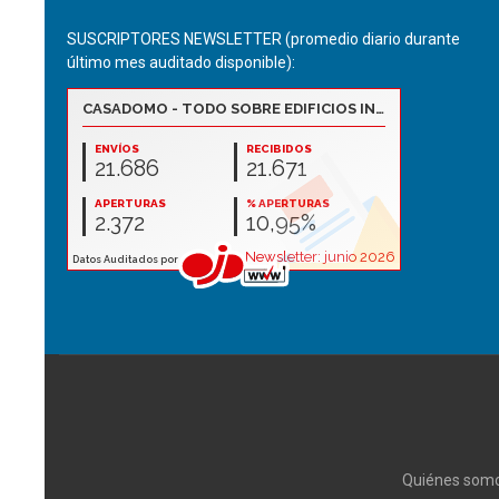
SUSCRIPTORES NEWSLETTER (promedio diario durante
último mes auditado disponible):
Quiénes som