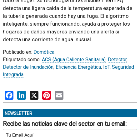
todo el hogar. Su tecnología ultrasensible Thermi-Q
detecta una ligera caída de la temperatura esperada de
la tubería generada cuando hay una fuga. El algoritmo
inteligente, siempre funcionando, ayuda a proteger los
hogares de daños mayores enviando una alerta si
detecta una corriente de agua inusual.
Publicado en:
Domótica
Etiquetado como:
ACS (Agua Caliente Sanitaria)
,
Detector
,
Detector de Inundación
,
Eficiencia Energética
,
IoT
,
Seguridad
Integrada
Facebook
LinkedIn
X
Pinterest
Email
NEWSLETTER
Recibe las noticias clave del sector en tu email: