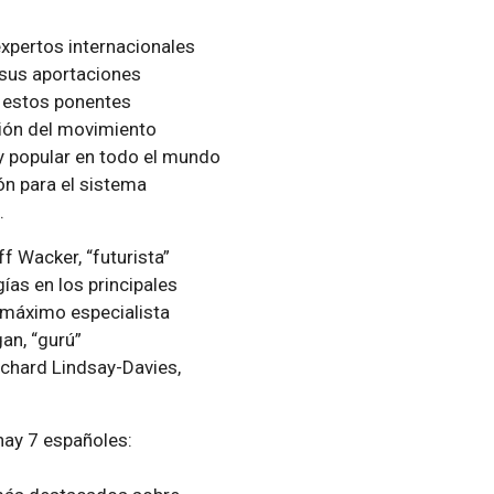
expertos internacionales
 sus aportaciones
e estos ponentes
usión del movimiento
uy popular en todo el mundo
ón para el sistema
.
f Wacker, “futurista”
ías en los principales
máximo especialista
an, “gurú”
ichard Lindsay-Davies,
hay 7 españoles: