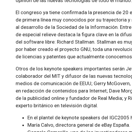
opinión de las nuevas tecnologías de todo el mundo.
El congreso ya tiene confirmada la presencia de 20 
de primera línea muy conocidos por su trayectoria y
al desarrollo de la Sociedad de la Información. Entr
de especial relieve destaca la figura clave en la dif
del software libre: Richard Stallman. Stallman es m
por haber creado el proyecto GNU, toda una revoluci
de licencias y patentes que actualmente conocemos
Otros de los keynote speakers importantes serán Jef
colaborador del MIT y difusor de las nuevas tecnolog
medios de comunicación de EEUU; Gerry McGovern, 
en redacción de contenidos para Internet; Dave Morg
de la publicidad online y fundador de Real Media; y R
experto británico en televisión digital.
En el plantel de keynote speakers del IGC2005 
María Calvo, directora general de eBay España.