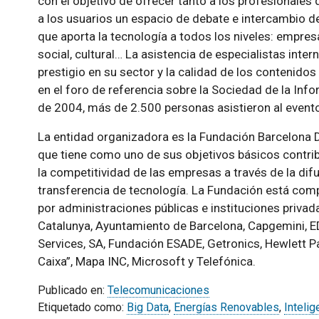
con el objetivo de ofrecer tanto a los profesionales 
a los usuarios un espacio de debate e intercambio d
que aporta la tecnología a todos los niveles: empresar
social, cultural… La asistencia de especialistas inte
prestigio en su sector y la calidad de los contenidos
en el foro de referencia sobre la Sociedad de la Info
de 2004, más de 2.500 personas asistieron al event
La entidad organizadora es la Fundación Barcelona Di
que tiene como uno de sus objetivos básicos contrib
la competitividad de las empresas a través de la difu
transferencia de tecnología. La Fundación está com
por administraciones públicas e instituciones privad
Catalunya, Ayuntamiento de Barcelona, Capgemini, E
Services, SA, Fundación ESADE, Getronics, Hewlett Pa
Caixa”, Mapa INC, Microsoft y Telefónica.
Publicado en:
Telecomunicaciones
Etiquetado como:
Big Data
,
Energías Renovables
,
Intelig