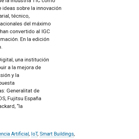
de la industria TIC como
e ideas sobre la innovación
ial, técnico,
rnacionales del máximo
 han convertido al IGC
rmación. En la edición
o.
gital, una institución
uir a la mejora de
sión y la
puesta
as: Generalitat de
DS, Fujitsu España
ckard, “la
encia Artificial
,
IoT
,
Smart Buildings
,