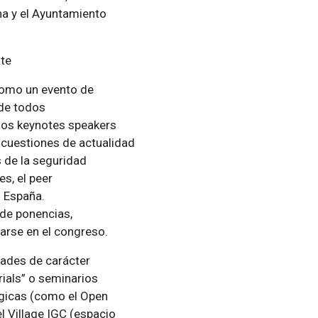
ona y el Ayuntamiento
ate
como un evento de
sde todos
 los keynotes speakers
e cuestiones de actualidad
s de la seguridad
s, el peer
n España.
de ponencias,
arse en el congreso.
dades de carácter
rials” o seminarios
gicas (como el Open
 el Village IGC (espacio