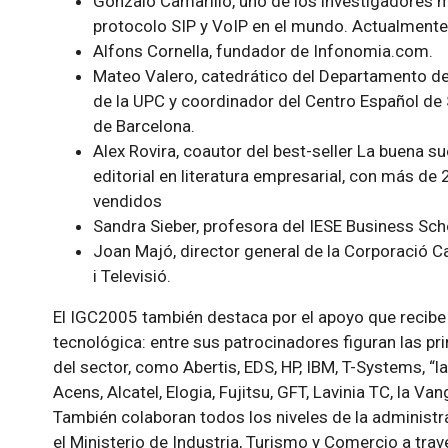
Gonzalo Camarillo, uno de los investigadores
protocolo SIP y VoIP en el mundo. Actualmente 
Alfons Cornella, fundador de Infonomia.com.
Mateo Valero, catedrático del Departamento d
de la UPC y coordinador del Centro Español d
de Barcelona.
Alex Rovira, coautor del best-seller La buena s
editorial en literatura empresarial, con más de
vendidos
Sandra Sieber, profesora del IESE Business Scho
Joan Majó, director general de la Corporació C
i Televisió.
El IGC2005 también destaca por el apoyo que recibe 
tecnológica: entre sus patrocinadores figuran las p
del sector, como Abertis, EDS, HP, IBM, T-Systems, “la
Acens, Alcatel, Elogia, Fujitsu, GFT, Lavinia TC, la Van
También colaboran todos los niveles de la administr
el Ministerio de Industria, Turismo y Comercio a trav