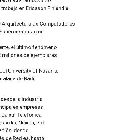
 más destacados sobre
trabaja en Ericsson Finlandia.
e Arquitectura de Computadores
e Supercomputación
uerte, el último fenómeno
 2 millones de ejemplares
ol University of Navarra.
atalana de Ràdio
desde la industria
rincipales empresas
 Caixa” Telefónica,
guardia, Nexica, etc.
ación, desde
és de Red.es, hasta