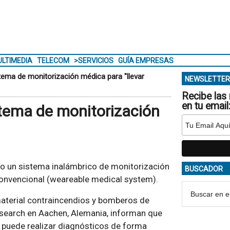
LTIMEDIA
TELECOM
>SERVICIOS
GUÍA EMPRESAS
stema de monitorización médica para "llevar
NEWSLETTER
Recibe las 
en tu email
stema de monitorización
ado un sistema inalámbrico de monitorización
BUSCADOR
convencional (weareable medical system).
 material contraincendios y bomberos de
esearch en Aachen, Alemania, informan que
y puede realizar diagnósticos de forma