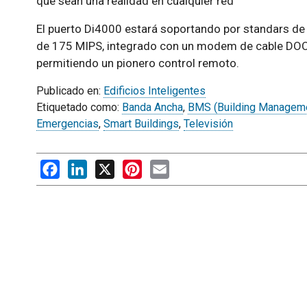
que sean una realidad en cualquier red”
El puerto Di4000 estará soportando por standars d
de 175 MIPS, integrado con un modem de cable DOCS
permitiendo un pionero control remoto.
Publicado en:
Edificios Inteligentes
Etiquetado como:
Banda Ancha
,
BMS (Building Managem
Emergencias
,
Smart Buildings
,
Televisión
Facebook
LinkedIn
X
Pinterest
Email