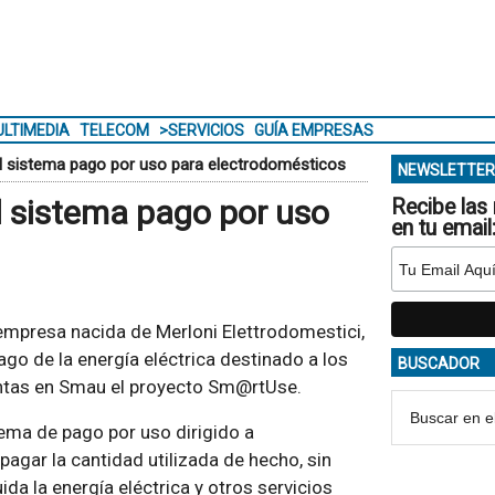
LTIMEDIA
TELECOM
>SERVICIOS
GUÍA EMPRESAS
el sistema pago por uso para electrodomésticos
NEWSLETTER
l sistema pago por uso
Recibe las 
en tu email
 empresa nacida de Merloni Elettrodomestici,
go de la energía eléctrica destinado a los
BUSCADOR
ntas en Smau el proyecto Sm@rtUse.
tema de pago por uso dirigido a
gar la cantidad utilizada de hecho, sin
uida la energía eléctrica y otros servicios